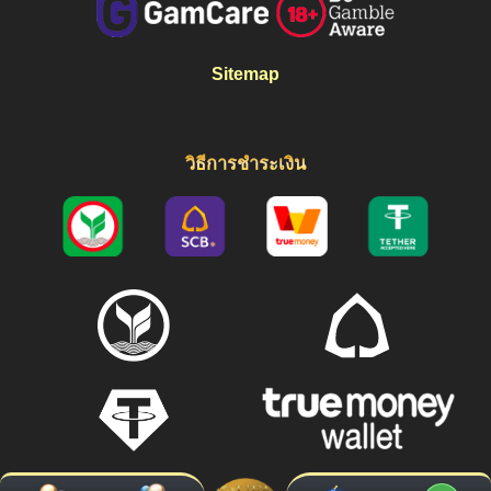
Sitemap
วิธีการชำระเงิน