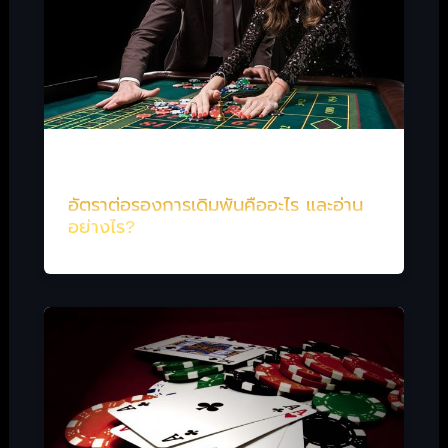
คาสิโน
อัตราต่อรองการเดิมพันคืออะไร และอ่าน
อย่างไร?