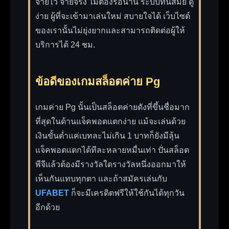
จ่ายไว จ่ายจริง ไม่ต้องรอนาน ระบบทันสมัย ดู
ง่าย ผู้ที่จะเข้ามาเล่นใหม่ สบายใจได้ เว็บไซต์
ของเรานั้นไม่ยุ่งยากและสามารถติดต่อผู้ให้
บริการได้ 24 ชม.
ข้อดีของเกมสล็อตค่าย Pg
เกมค่าย Pg นั้นเป็นสล็อตค่ายดังที่ขึ้นชื่อมาก
ที่สุดในด้านแจ็คพอตแตกง่าย แม้จะเล่นด้วย
เงินขั้นต่ำแค่เบทละไม่เกิน 1 บาทก็ยังมีลุ้น
แจ็คพอตแตกได้ทีละหลายหมื่นเท่า ปั่นสล็อต
พีจีแล้วต้องมีรางวัลใดรางวัลหนึ่งออกมาให้
เห็นกันแทบทุกตา และถ้าสมัครเล่นกับ
UFABET
ก็จะมีเครดิตฟรีให้ใช้กันได้ทุกวัน
อีกด้วย