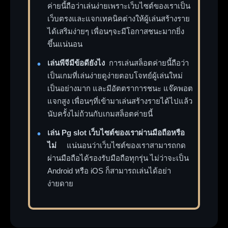
ค่ายนี้ถือว่าเล่นง่ายเพราะเว็บไซต์ของเราเป็น
เว็บตรงและแจกเทคนิคต่างให้ผู้เล่นสร้างราย
ได้เสริมง่ายๆ เพื่อนๆจะมีโอกาสชนะมากยิ่ง
ขึ้นแน่นอน
เล่
น
พีจีมีข้อดียังไง
การเล่นสล็อตค่ายนี้ถือว่า
เป็นเกมที่เล่นง่ายดูง่ายตอบโจทย์ผู้เล่นใหม่
เป็นอย่างมาก และมีอัตตราการชนะ แจ๊คพอต
แจกสูง เพื่อนๆที่เข้ามาเล่นสร้างรายได้ไปแล้ว
นับครั้งไม่ถ้วนกับเกมสล็อตค่ายนี้
เล่น Pg slot
เว็บไซต์ของเราผ่านมือถือหรือ
ไม่
แน่นอนว่าเว็บไซต์ของเราสามารถกด
ผ่านมือถือได้รองรับมือถือทุกรุ่น ไม่ว่าจะเป็น
Android หรือ iOS ก็สามารถเล่นได้อย่า
ง่ายดาย