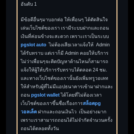
อันดับ 1
มีข้อดีอื่นๆมาบอกต่อ ให้เพื่อนๆ ได้ตัดสินใจ
เล่นเว็บไซต์ของเรา เรามีระบบฝากและถอน
เงินที่ค่อนข้างจะสะดวก เพราะเราเป็นระบบ
pgslot auto
ไม่ต้องเสียเวลาแจ้งให้ Admin
ได้รับทราบ แต่เราก็มี Admin คอยให้บริการ
ไม่ว่าเพื่อนๆจะติดปัญหาด้านไหนก็สามารถ
แจ้งให้ผู้ให้บริการรับทราบได้ตลอด 24 ชม.
และทางเว็บไซต์ของเรานั้นยังเพิ่มทรูวอเลท
ให้สำหรับผู้ที่ไม่มีแอปธนาคารเข้ามาฝากและ
ถอน
pgslot wallet
ได้โดยที่ไม่ต้องเวลา
เว็บไซต์ของเราขึ้นชื่อเรื่องการ
สล็อตpg
วอลเล็ต
ฝากและถอนเงินไว เป็นอย่างมาก
เพราะเราสามารถถอนได้ไม่จำกัดจำนวนครั้ง
ถอนได้ตลอดทั้งวัน