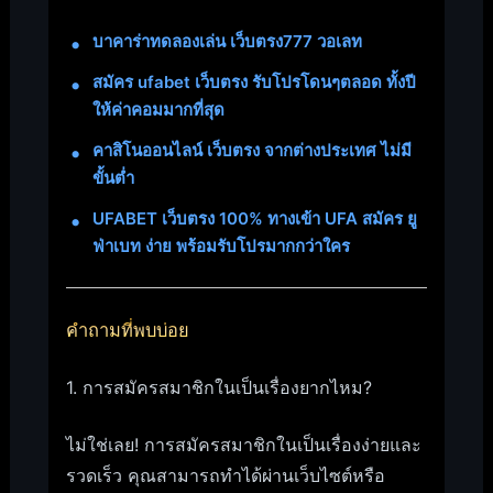
บาคาร่าทดลองเล่น เว็บตรง777 วอเลท
สมัคร ufabet เว็บตรง รับโปรโดนๆตลอด ทั้งปี
ให้ค่าคอมมากที่สุด
คาสิโนออนไลน์ เว็บตรง จากต่างประเทศ ไม่มี
ขั้นต่ำ
UFABET เว็บตรง 100% ทางเข้า UFA สมัคร ยู
ฟ่าเบท ง่าย พร้อมรับโปรมากกว่าใคร
คำถามที่พบบ่อย
1. การสมัครสมาชิกในเป็นเรื่องยากไหม?
ไม่ใช่เลย! การสมัครสมาชิกในเป็นเรื่องง่ายและ
รวดเร็ว คุณสามารถทำได้ผ่านเว็บไซต์หรือ