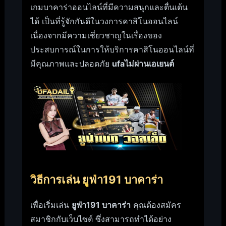
เกมบาคาร่าออนไลน์ที่มีความสนุกและตื่นเต้น
ได้ เป็นที่รู้จักกันดีในวงการคาสิโนออนไลน์
เนื่องจากมีความเชี่ยวชาญในเรื่องของ
ประสบการณ์ในการให้บริการคาสิโนออนไลน์ที่
มีคุณภาพและปลอดภัย
ufaไม่ผ่านเอเยนต์
วิธีการเล่น ยูฟ่า191 บาคาร่า
เพื่อเริ่มเล่น
ยูฟ่า191 บาคาร่า
คุณต้องสมัคร
สมาชิกกับเว็บไซต์ ซึ่งสามารถทำได้อย่าง