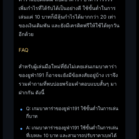
เพิ่มกำไรที่ได้รับได้เป็นอย่างดี ใช้ขั้นต่ำในการ
เล่นแค่ 10 บาทก็มีลุ้นกำไรได้มากกว่า 20 เท่า
ของเงินเดิมพัน และยังมีเครดิตฟรีให้ใช้ได้ทุกวัน
อีกด้วย
FAQ
สำหรับผู้เล่นมือใหม่ที่ยังไม่เคยเล่นเกมบาคาร่า
ของยูฟ่า191 ก็อาจจะยังมีข้อสงสัยอยู่บ้าง เราจึง
รวมคำถามที่พบบ่อยพร้อมคำตอบแบบสั้นๆ มา
ฝากกัน ดังนี้
Q: เกมบาคาร่าของยูฟ่า191 ใช้ขั้นต่ำในการเล่น
กี่บาท
A: เกมบาคาร่าของยูฟ่า191 ใช้ขั้นต่ำในการเล่น
ที่เบทละ 10 บาท และสามารถปรับราคาเบทได้