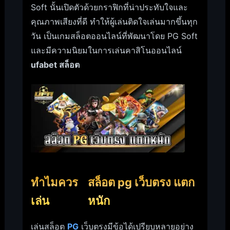
Soft นั้นเปิดตัวด้วยกราฟิกที่น่าประทับใจและ
คุณภาพเสียงที่ดี ทำให้ผู้เล่นติดใจเล่นมากขึ้นทุก
วัน เป็นเกมสล็อตออนไลน์ที่พัฒนาโดย PG Soft
และมีความนิยมในการเล่นคาสิโนออนไลน์
ufabet สล็อต
ทำไมควร
สล็อต pg เว็บตรง แตก
เล่น
หนัก
เล่นสล็อต
PG
เว็บตรงมีข้อได้เปรียบหลายอย่าง