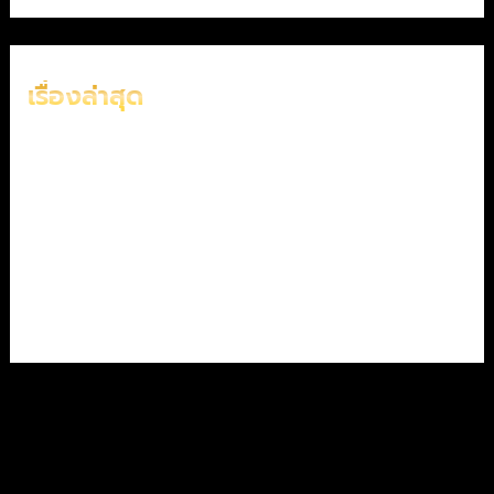
เรื่องล่าสุด
แทงสดคืออะไร: ทำความเข้าใจการเดิมพันระหว่างเกม
อัตราต่อรองการเดิมพันคืออะไร และอ่านอย่างไร?
RTP vs Volatility: ทำความเข้าใจกลไกการทำงานของเกมสล็อต
คู่มือฉบับสมบูรณ์สำหรับการทำความเข้าใจราคาต่อรองแชมป์
ฟุตบอลโลก เพื่อการตัดสินใจเดิมพันอย่างมีข้อมูล
คู่มือฉบับสมบูรณ์เกี่ยวกับตลาดการเดิมพันฟุตบอล