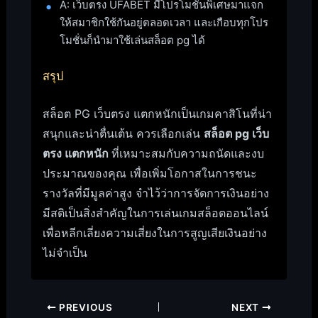
A: เว็บตรง UFABET มีโปรโมชั่นพิเศษมาแจก
ให้สมาชิกใช้กันอยู่ตลอดเวลา และเกือบทุกโปร
โมชั่นก็นำมาใช้เล่นสล็อต pg ได้
สรุป
สล็อต PG เว็บตรง แตกหนักเป็นเกมคาสิโนที่น่า
สนุกและน่าตื่นเต้น ควรเลือกเล่น
สล็อต pg เว็บ
ตรง แตกหนัก
ที่เหมาะสมกับความถนัดและงบ
ประมาณของคุณ เพื่อเพิ่มโอกาสในการชนะ
รางวัลที่มีมูลค่าสูง จำไว้ว่าการจัดการเงินอย่าง
มีสติเป็นสิ่งสำคัญในการเล่นเกมสล็อตออนไลน์
เพื่อหลีกเลี่ยงความเสี่ยงในการสูญเสียเงินอย่าง
ไม่จำเป็น
PREVIOUS
NEXT