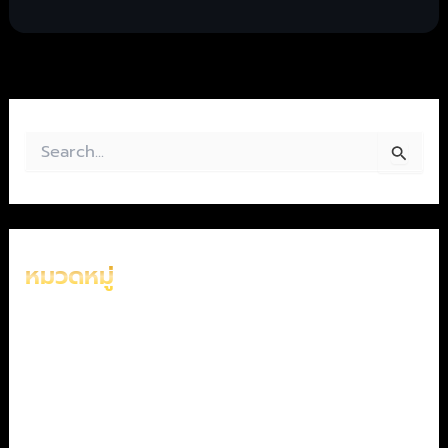
S
e
a
r
c
h
หมวดหมู่
f
o
r
คาสิโน
(80)
:
แทงบอล
(8)
สล็อต
(40)
บาคาร่า
(6)