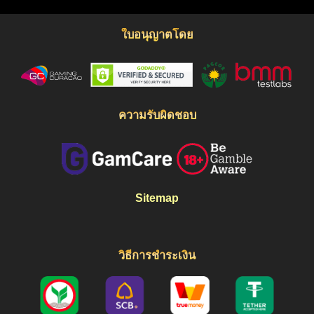
ใบอนุญาตโดย
ความรับผิดชอบ
Sitemap
วิธีการชำระเงิน