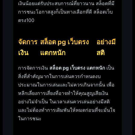
เงินน้อยแต่รับประสบการณ์ที่ยาวนาน สล็อตที่มี
การชนะโอกาสสูงก็เป็นทางเลือกที่ดี สล็อตเว็บ
ตรง100
จัดการ
สล็อต pg เว็บตรง
อย่างมี
เงิน
แตกหนัก
สติ
การจัดการเงิน
สล็อต pg เว็บตรง แตกหนัก
เป็น
สิ่งที่สำคัญมากในการเล่นควรกำหนดงบ
ประมาณในการเล่นและไม่ควรเกินจากนั้น เพื่อ
หลีกเลี่ยงการเสี่ยงที่อาจทำให้คุณสูญเสียเงิน
อย่างไม่จำเป็น ในเวลาเล่นควรเล่นอย่างมีสติ
และไม่ต้องทำการเดิมพันให้หมดก่อนที่จะมั่นใจ
ในการชนะ