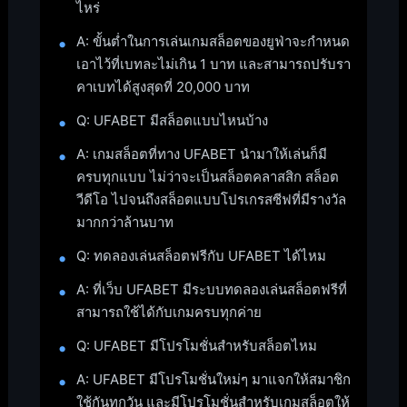
ไหร่
A: ขั้นต่ำในการเล่นเกมสล็อตของยูฟ่าจะกำหนด
เอาไว้ที่เบทละไม่เกิน 1 บาท และสามารถปรับรา
คาเบทได้สูงสุดที่ 20,000 บาท
Q: UFABET มีสล็อตแบบไหนบ้าง
A: เกมสล็อตที่ทาง UFABET นำมาให้เล่นก็มี
ครบทุกแบบ ไม่ว่าจะเป็นสล็อตคลาสสิก สล็อต
วีดีโอ ไปจนถึงสล็อตแบบโปรเกรสซีฟที่มีรางวัล
มากกว่าล้านบาท
Q: ทดลองเล่นสล็อตฟรีกับ UFABET ได้ไหม
A: ที่เว็บ UFABET มีระบบทดลองเล่นสล็อตฟรีที่
สามารถใช้ได้กับเกมครบทุกค่าย
Q: UFABET มีโปรโมชั่นสำหรับสล็อตไหม
A: UFABET มีโปรโมชั่นใหม่ๆ มาแจกให้สมาชิก
ใช้กันทุกวัน และมีโปรโมชั่นสำหรับเกมสล็อตให้