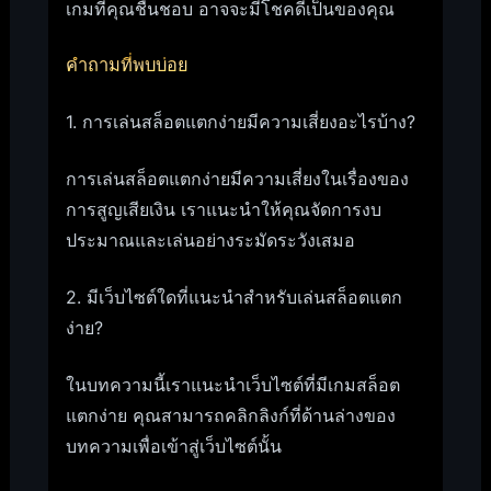
เกมที่คุณชื่นชอบ อาจจะมีโชคดีเป็นของคุณ
คำถามที่พบบ่อย
1. การเล่นสล็อตแตกง่ายมีความเสี่ยงอะไรบ้าง?
การเล่นสล็อตแตกง่ายมีความเสี่ยงในเรื่องของ
การสูญเสียเงิน เราแนะนำให้คุณจัดการงบ
ประมาณและเล่นอย่างระมัดระวังเสมอ
2. มีเว็บไซต์ใดที่แนะนำสำหรับเล่นสล็อตแตก
ง่าย?
ในบทความนี้เราแนะนำเว็บไซต์ที่มีเกมสล็อต
แตกง่าย คุณสามารถคลิกลิงก์ที่ด้านล่างของ
บทความเพื่อเข้าสู่เว็บไซต์นั้น