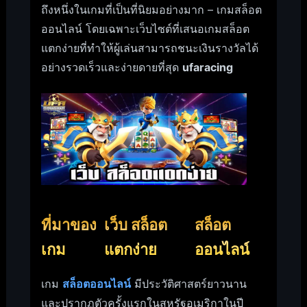
ถึงหนึ่งในเกมที่เป็นที่นิยมอย่างมาก – เกมสล็อต
ออนไลน์ โดยเฉพาะเว็บไซต์ที่เสนอเกมสล็อต
แตกง่ายที่ทำให้ผู้เล่นสามารถชนะเงินรางวัลได้
อย่างรวดเร็วและง่ายดายที่สุด
ufaracing
ที่มาของ
เว็บ สล็อต
สล็อต
เกม
แตกง่าย
ออนไลน์
เกม
สล็อตออนไลน์
มีประวัติศาสตร์ยาวนาน
และปรากฏตัวครั้งแรกในสหรัฐอเมริกาในปี