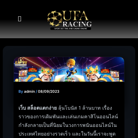
Skip
to
เมนู
content
By
admin
/
08/09/2023
เว็บ สล็อตแตกง่าย
ลุ้นโบนัส 1 ล้านบาท เรื่อง
ราวของการเดิมพันและเล่นเกมคาสิโนออนไลน์
กำลังกลายเป็นที่นิยมในวงการพนันออนไลน์ใน
ประเทศไทยอย่างรวดเร็ว และในวันนี้เราจะพูด