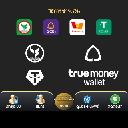
วิธีการชำระเงิน
เข้าเล่น
เข้าสู่ระบบ
สมัคร
ดูบอล+หนังฟรี
ติดต่อเรา