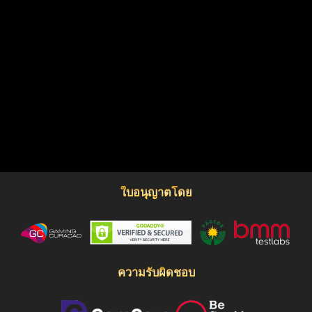
ใบอนุญาตโดย
ความรับผิดชอบ