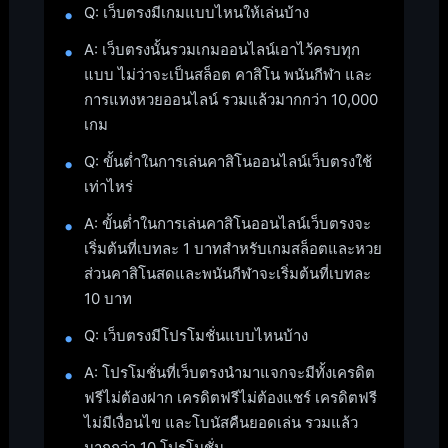
Q: เว็บตรงมีเกมแบบไหนให้เล่นบ้าง
A: เว็บตรงนั้นรวมเกมออนไลน์เอาไว้ครบทุก
แบบ ไม่ว่าจะเป็นสล็อต คาสิโน พนันกีฬา และ
การแทงหวยออนไลน์ รวมแล้วมากกว่า 10,000
เกม
Q: ขั้นต่ำในการเล่นคาสิโนออนไลน์เว็บตรงใช้
เท่าไหร่
A: ขั้นต่ำในการเล่นคาสิโนออนไลน์เว็บตรงจะ
เริ่มต้นที่เบทละ 1 บาทสำหรับเกมสล็อตและหวย
ส่วนคาสิโนสดและพนันกีฬาจะเริ่มต้นที่เบทละ
10 บาท
Q: เว็บตรงมีโปรโมชั่นแบบไหนบ้าง
A: โปรโมชั่นที่เว็บตรงนำมาแจกจะมีทั้งเครดิต
ฟรีไม่ต้องฝาก เครดิตฟรีไม่ต้องแชร์ เครดิตฟรี
ไม่มีเงื่อนไข และโบนัสคืนยอดเล่น รวมแล้ว
มากกว่า 10 โปรโมชั่น