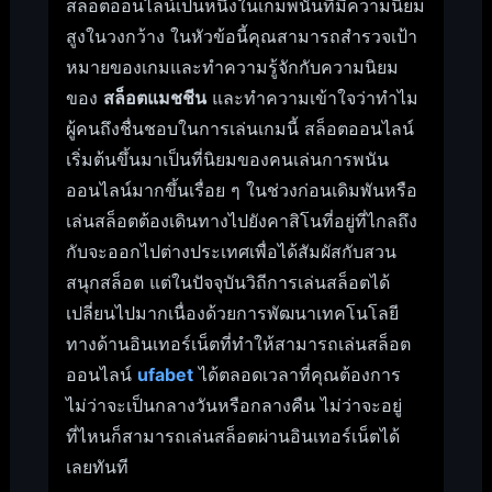
สล็อตออนไลน์เป็นหนึ่งในเกมพนันที่มีความนิยม
สูงในวงกว้าง ในหัวข้อนี้คุณสามารถสำรวจเป้า
หมายของเกมและทำความรู้จักกับความนิยม
ของ
สล็อตแมชชีน
และทำความเข้าใจว่าทำไม
ผู้คนถึงชื่นชอบในการเล่นเกมนี้ สล็อตออนไลน์
เริ่มต้นขึ้นมาเป็นที่นิยมของคนเล่นการพนัน
ออนไลน์มากขึ้นเรื่อย ๆ ในช่วงก่อนเดิมพันหรือ
เล่นสล็อตต้องเดินทางไปยังคาสิโนที่อยู่ที่ไกลถึง
กับจะออกไปต่างประเทศเพื่อได้สัมผัสกับสวน
สนุกสล็อต แต่ในปัจจุบันวิถีการเล่นสล็อตได้
เปลี่ยนไปมากเนื่องด้วยการพัฒนาเทคโนโลยี
ทางด้านอินเทอร์เน็ตที่ทำให้สามารถเล่นสล็อต
ออนไลน์
ufabet
ได้ตลอดเวลาที่คุณต้องการ
ไม่ว่าจะเป็นกลางวันหรือกลางคืน ไม่ว่าจะอยู่
ที่ไหนก็สามารถเล่นสล็อตผ่านอินเทอร์เน็ตได้
เลยทันที