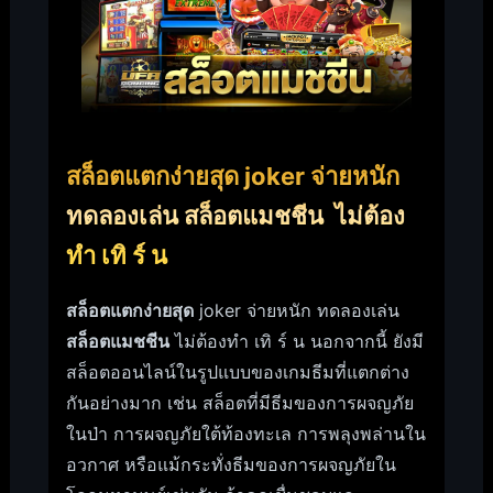
สล็อตแตกง่ายสุด joker จ่ายหนัก
ทดลองเล่น สล็อตแมชชีน ไม่ต้อง
ทํา เทิ ร์ น
สล็อตแตกง่ายสุด
joker จ่ายหนัก ทดลองเล่น
สล็อตแมชชีน
ไม่ต้องทํา เทิ ร์ น นอกจากนี้ ยังมี
สล็อตออนไลน์ในรูปแบบของเกมธีมที่แตกต่าง
กันอย่างมาก เช่น สล็อตที่มีธีมของการผจญภัย
ในป่า การผจญภัยใต้ท้องทะเล การพลุงพล่านใน
อวกาศ หรือแม้กระทั่งธีมของการผจญภัยใน