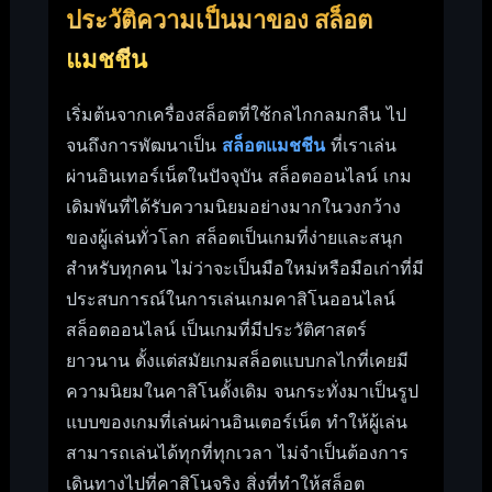
ประวัติความเป็นมาของ สล็อต
แมชชีน
เริ่มต้นจากเครื่องสล็อตที่ใช้กลไกกลมกลืน ไป
จนถึงการพัฒนาเป็น
สล็อตแมชชีน
ที่เราเล่น
ผ่านอินเทอร์เน็ตในปัจจุบัน สล็อตออนไลน์ เกม
เดิมพันที่ได้รับความนิยมอย่างมากในวงกว้าง
ของผู้เล่นทั่วโลก สล็อตเป็นเกมที่ง่ายและสนุก
สำหรับทุกคน ไม่ว่าจะเป็นมือใหม่หรือมือเก่าที่มี
ประสบการณ์ในการเล่นเกมคาสิโนออนไลน์
สล็อตออนไลน์ เป็นเกมที่มีประวัติศาสตร์
ยาวนาน ตั้งแต่สมัยเกมสล็อตแบบกลไกที่เคยมี
ความนิยมในคาสิโนดั้งเดิม จนกระทั่งมาเป็นรูป
แบบของเกมที่เล่นผ่านอินเตอร์เน็ต ทำให้ผู้เล่น
สามารถเล่นได้ทุกที่ทุกเวลา ไม่จำเป็นต้องการ
เดินทางไปที่คาสิโนจริง สิ่งที่ทำให้สล็อต