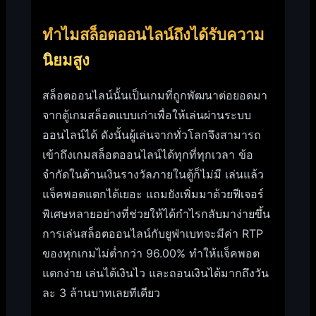
ทำไมสล็อตออนไลน์ถึงได้รับความ
นิยมสูง
สล็อตออนไลน์นั้นเป็นเกมที่ถูกพัฒนาต่อยอดมา
จากตู้เกมสล็อตแบบเก่าเพื่อให้เล่นผ่านระบบ
ออนไลน์ได้ ดังนั้นผู้เล่นจากทั่วโลกจึงสามารถ
เข้าถึงเกมสล็อตออนไลน์ได้ทุกที่ทุกเวลา ข้อ
จำกัดในด้านเงินรางวัลภายในตู้ก็ไม่มี เล่นแล้ว
แจ็คพอตแตกได้เยอะ แถมยังเพิ่มมาด้วยฟีเจอร์
พิเศษหลายอย่างที่ช่วยให้ได้กำไรกลับมาง่ายขึ้น
การเล่นสล็อตออนไลน์กับยูฟ่าเบทจะมีค่า RTP
ของทุกเกมไม่ต่ำกว่า 96.00% ทำให้แจ็คพอต
แตกง่าย เล่นได้เงินไว และถอนเงินได้มากถึงวัน
ละ 3 ล้านบาทเลยทีเดียว