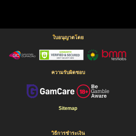
ใบอนุญาตโดย
ความรับผิดชอบ
Sitemap
วิธีการชำระเงิน