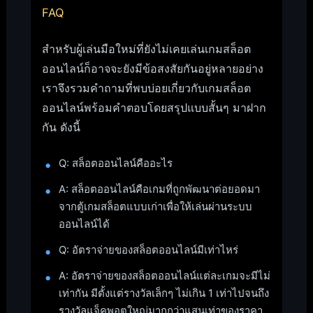
FAQ
สำหรับผู้เล่นมือใหม่ที่ยังไม่เคยเล่นเกมสล็อต
ออนไลน์ก็อาจจะยังมีข้อสงสัยกันอยู่หลายอย่าง
เราจึงรวมคำถามที่พบบ่อยเกี่ยวกับเกมสล็อต
ออนไลน์พร้อมคำตอบโดยสรุปแบบสั้นๆ มาฝาก
กัน ดังนี้
Q: สล็อตออนไลน์คืออะไร
A: สล็อตออนไลน์คือเกมที่ถูกพัฒนาต่อยอดมา
จากตู้เกมสล็อตแบบเก่าเพื่อให้เล่นผ่านระบบ
ออนไลน์ได้
Q: อัตราจ่ายของสล็อตออนไลน์มีเท่าไหร่
A: อัตราจ่ายของสล็อตออนไลน์แต่ละเกมจะมีไม่
เท่ากัน มีตั้งแต่รางวัลเล็กๆ ไม่เกิน 1 เท่าไปจนถึง
รางวัลแจ็คพอตใหญ่มากกว่าแสนเท่าของราคา