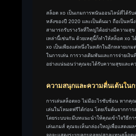
สล็อต xo เป็นเกมการพนันออนไลน์ที่ได้ร
หลังของปี 2020 และเป็นต้นมา ถือเป็นหนึ่งใน
สามารถรับรางวัลที่ใหญ่ได้อย่างมีความสุข
เหล่านี้เช่นกัน ด้วยเหตุนี้ก็ทำให้สล็อต xo
xo เป็นเพียงแค่หนึ่งในหลักในอีกหลายเกม
ในการเล่น การวางเดิมพันและการจ่ายเงินที
อย่างแน่นอนว่าคุณจะได้รับความสุขและคว
ความสนุกและความตื่นเต้นในก
การเล่นสล็อตxo ไม่มีอะไรซับซ้อน หากค
เล่นในโหมดฟรีได้ก่อน โดยเริ่มต้นจากการส
โดยระบบจะมีบทแนะนำให้คุณเข้าใจวิธีการเล
เล่นเกมส์ คุณจะเห็นกล่องใหญ่เพื่อแสดงผลช
จอจะแสดงระบบลูกบอลหมู่สกุลแทนสล็อตแบ