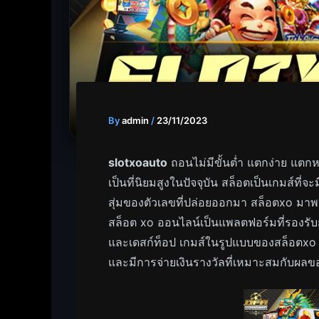
By
admin
/
23/11/2023
slotxoauto
ถอนไม่มีขั้นต่ำ แตกง่าย แตก
เป็นที่นิยมสูงในปัจจุบัน สล็อตเป็นเกมส์ท
สุ่มของตัวเลขที่ปล่อยออกมา สล็อตxo มาพร
สล็อต xo ออนไลน์เป็นแพลตฟอร์มที่รองรั
และเดสก์ท็อป เกมส์ในรูปแบบของสล็อตxo 
และมีการจ่ายเงินรางวัลที่เหมาะสมกับผลขอ