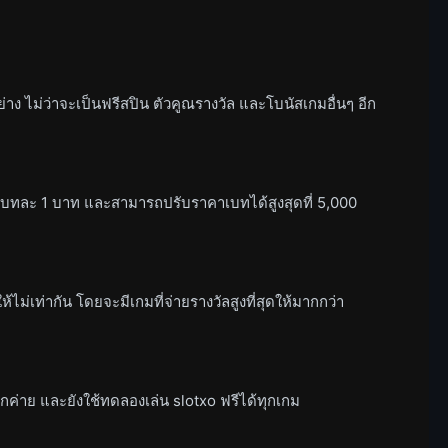
่าง ไม่ว่าจะเป็นฟรีสปิน ตัวคูณรางวัล และโบนัสเกมอื่นๆ อีก
ที่เบทละ 1 บาท และสามารถปรับราคาเบทได้สูงสุดที่ 5,000
้ไม่เท่ากัน โดยจะมีเกมที่จ่ายรางวัลสูงที่สุดให้มากกว่า
ุกค่าย และยังใช้ทดลองเล่น slotxo ฟรีได้ทุกเกม