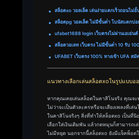
สล็อตxo วอลเล็ต เล่นง่ายแตกเร็วถอนไม่อั้
สล็อตpg วอลเล็ต ไม่มีขั้นต่ํา โบนัสแตกบ่อ
ufabet1688 login เว็บตรงไม่ผ่านเอเย่นต์ 
สล็อตวอเลท เว็บตรง ไม่มีขั้นต่ํา 10 รับ 10
UFABET เว็บตรง 100% ทางเข้า UFA สมัคร
แนวทางเลือกเล่นสล็อตxoในรูปแบบออ
หากคุณเคยเล่นสล็อตในคาสิโนจริง คุณจะ
ไม่ว่าจะเป็นตัวละครหรือจะเสียงเพลงที่เล่
ในคาสิโนจริงๆ สิ่งที่ทำให้สล็อตxo เป็นที
เลือกใส่เงินเดิมพัน แล้วกดหมุนก็สามารถเล
ไม่มีหยุด นอกจากนี้สล็อตxo ยังมีแจ็คพ็อ