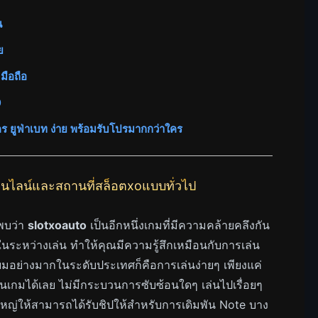
น
ย
มือถือ
0
 ยูฟ่าเบท ง่าย พร้อมรับโปรมากกว่าใคร
นไลน์และสถานที่สล็อตxoแบบทั่วไป
พบว่า
slotxoauto
เป็นอีกหนึ่งเกมที่มีความคล้ายคลึงกัน
นในระหว่างเล่น ทำให้คุณมีความรู้สึกเหมือนกับการเล่น
่นิยมอย่างมากในระดับประเทศก็คือการเล่นง่ายๆ เพียงแค่
่นเกมได้เลย ไม่มีกระบวนการซับซ้อนใดๆ เล่นไปเรื่อยๆ
ตใหญ่ให้สามารถได้รับชิปให้สำหรับการเดิมพัน Note บาง