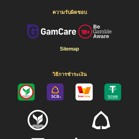
ความรับผิดชอบ
Sitemap
วิธีการชำระเงิน