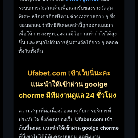
ระบบการสะสมแต้มเพื่อแลกรับของรางวัลสุด
พิเศษ หรือเครดิตฟรีตามช่วงเทศกาลต่าง
ๆ ซึ่ง
ขอบอกเลยว่าสิทธิพิเศษเหล่านี้ถูกออกแบบมา
เพื่อให้การลงทุนของคุณมีโอกาสทำกำไรได้สูง
ขึ้น และสนุกไปกับการลุ้นรางวัลได้ยาว
ๆ ตลอด
ทั้งวันทั้งคืน
Ufabet.com เข้าเว็บนี่นะคะ
แนะนำให้เข้าผ่าน goolge
chorme มีทีมงานดูแล 24 ชั่วโมง
ความสนุกที่ต่อเนื่องต้องมาคู่กับการบริการที่
ประทับใจ
ลิ้งก์ตรงของเว็บ
Ufabet.com
เข้า
เว็บนี่นะคะ แนะนำให้เข้าผ่าน
goolge
chorme
ที่นี่เขาไม่ได้มีดีแค่ระบบเกม แต่ทีมงาน