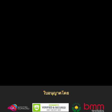
ใบอนุญาตโดย