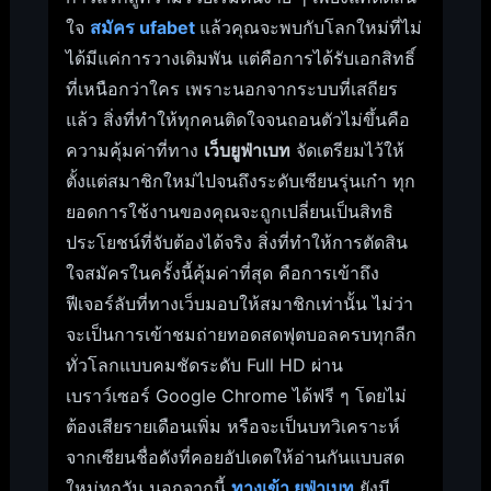
ใจ
สมัคร ufabet
แล้วคุณจะพบกับโลกใหม่ที่ไม่
ได้มีแค่การวางเดิมพัน แต่คือการได้รับเอกสิทธิ์
ที่เหนือกว่าใคร เพราะนอกจากระบบที่เสถียร
แล้ว สิ่งที่ทำให้ทุกคนติดใจจนถอนตัวไม่ขึ้นคือ
ความคุ้มค่าที่ทาง
เว็บยูฟ่าเบท
จัดเตรียมไว้ให้
ตั้งแต่สมาชิกใหม่ไปจนถึงระดับเซียนรุ่นเก๋า ทุก
ยอดการใช้งานของคุณจะถูกเปลี่ยนเป็นสิทธิ
ประโยชน์ที่จับต้องได้จริง
สิ่งที่ทำให้การตัดสิน
ใจสมัครในครั้งนี้คุ้มค่าที่สุด คือการเข้าถึง
ฟีเจอร์ลับที่ทางเว็บมอบให้สมาชิกเท่านั้น ไม่ว่า
จะเป็นการเข้าชมถ่ายทอดสดฟุตบอลครบทุกลีก
ทั่วโลกแบบคมชัดระดับ
Full HD
ผ่าน
เบราว์เซอร์
Google Chrome
ได้ฟรี
ๆ โดยไม่
ต้องเสียรายเดือนเพิ่ม หรือจะเป็นบทวิเคราะห์
จากเซียนชื่อดังที่คอยอัปเดตให้อ่านกันแบบสด
ใหม่ทุกวัน นอกจากนี้
ทางเข้า ยูฟ่าเบท
ยังมี