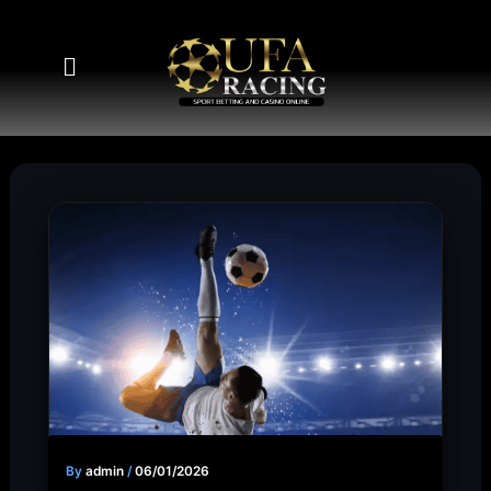
Skip
to
เมนู
content
By
admin
/
06/01/2026