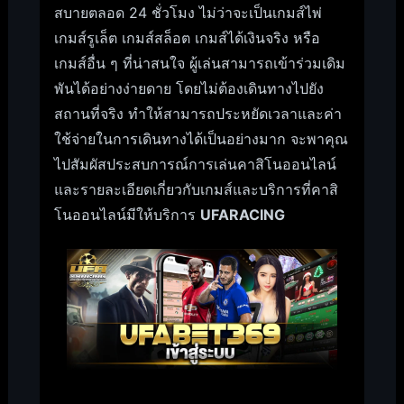
สบายตลอด 24 ชั่วโมง ไม่ว่าจะเป็นเกมส์ไพ่
เกมส์รูเล็ต เกมส์สล็อต เกมส์ได้เงินจริง หรือ
เกมส์อื่น ๆ ที่น่าสนใจ ผู้เล่นสามารถเข้าร่วมเดิม
พันได้อย่างง่ายดาย โดยไม่ต้องเดินทางไปยัง
สถานที่จริง ทำให้สามารถประหยัดเวลาและค่า
ใช้จ่ายในการเดินทางได้เป็นอย่างมาก จะพาคุณ
ไปสัมผัสประสบการณ์การเล่นคาสิโนออนไลน์
และรายละเอียดเกี่ยวกับเกมส์และบริการที่คาสิ
โนออนไลน์มีให้บริการ
UFARACING