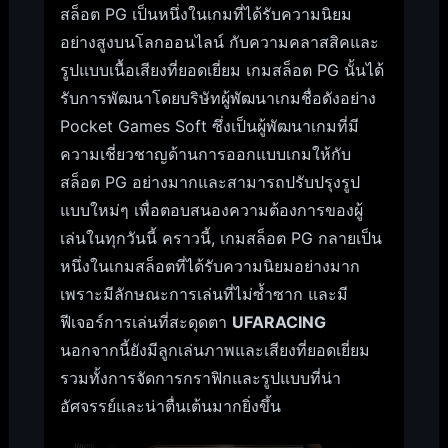
สล็อต PG เป็นหนึ่งในเกมที่ได้รับความนิยม
อย่างสูงบนโลกออนไลน์ กับความคลาสสิคและ
รูปแบบเนื้อเสียงที่ยอดเยี่ยม เกมสล็อต PG นั้นได้
รับการพัฒนาโดยบริษัทผู้พัฒนาเกมชื่อดังอย่าง
Pocket Games Soft ซึ่งเป็นผู้พัฒนาเกมที่มี
ความเชี่ยวชาญด้านการออกแบบเกมให้กับ
สล็อต PG อย่างมากและสามารถปรับปรุงรูป
แบบใหม่ๆ เพื่อตอบสนองความต้องการของผู้
เล่นในทุกวันนี้ คราวนี้, เกมสล็อต PG กลายเป็น
หนึ่งในเกมสล็อตที่ได้รับความนิยมอย่างมาก
เพราะมีลักษณะการเล่นที่ไม่ซ้ำซาก และมี
ฟีเจอร์การเล่นที่สะดุดตา
UFARACING
นอกจากนี้ยังมีลูกเล่นภาพและเสียงที่ยอดเยี่ยม
รวมทั้งการจัดการกราฟิกและรูปแบบที่น่า
อัศจรรย์และน่าตื่นเต้นมากยิ่งขึ้น