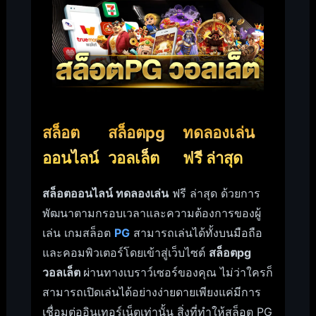
สล็อต
สล็อตpg
ทดลองเล่น
ออนไลน์
วอลเล็ต
ฟรี ล่าสุด
สล็อตออนไลน์ ทดลองเล่น
ฟรี ล่าสุด ด้วยการ
พัฒนาตามกรอบเวลาและความต้องการของผู้
เล่น เกมสล็อต
PG
สามารถเล่นได้ทั้งบนมือถือ
และคอมพิวเตอร์โดยเข้าสู่เว็บไซต์
สล็อตpg
วอลเล็ต
ผ่านทางเบราว์เซอร์ของคุณ ไม่ว่าใครก็
สามารถเปิดเล่นได้อย่างง่ายดายเพียงแค่มีการ
เชื่อมต่ออินเทอร์เน็ตเท่านั้น สิ่งที่ทำให้สล็อต PG