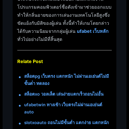
โปรแกรมคอมพิวเตอร์ชื่อดังเข้ามาช่วยออกแบบ
ทำให้กลิ่นอายของการเล่นงานเทคโนโลยีสูงซึ่ง
ขัดแย้งกับมิติของผู้เล่น ทั้งนี้ทำให้เกมโดยกล่าว
ได้รับความนิยมจากกลุ่มผู้เล่น
ufabet เว็บหลัก
ทั่วไปอย่างไม่มีที่สิ้นสุด
Relate Post
สล็อตpg เว็บตรง แตกหนัก ไม่ผ่านเอเย่นต์ไม่มี
ขั้นต่ํา ทดลอง
สล็อตxo วอลเล็ต เล่นง่ายแตกเร็วถอนไม่อั้น
ufabetwin ทางเข้า เว็บตรงไม่ผ่านเอเย่นต์
auto
slotxoauto ถอนไม่มีขั้นต่ำ แตกง่าย แตกหนัก