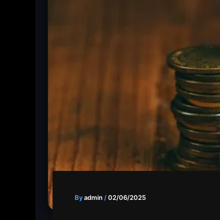
By
admin
/
02/06/2025