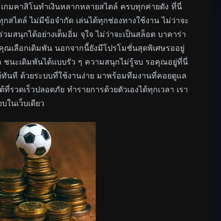
กมคาสิโนทำเงินหลากหลายสไตล์ ครบทุกค่ายดัง ที่นี่
สไตล์ ไม่มีข้อจำกัด เล่นได้ทุกช่องทางใช้งาน ไม่ว่าจะ
่วมสนุกได้อย่างเต็มอิ่ม จุใจ ไม่ว่าจะเป็นสล็อต บาคาร่า
ณเลือกเดิมพัน นอกจากนี้ยังมีโปรโมชั่นสุดพิเศษรออยู่
ชนะเดิมพันได้แบบรัว ๆ ความสนุกไม่รู้จบ รอคุณอยู่ที่นี่
้ทันที
ด้วยระบบที่ใช้งานง่าย มาพร้อมทีมงานที่คอยดูแล
ี่รวดเร็วปลอดภัย ทำรายการด้วยตัวเองได้ทุกเวลา เรา
รบจบในเว็บเดียว