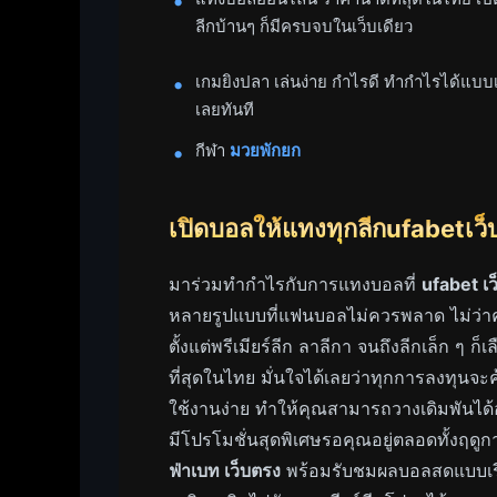
ลีกบ้านๆ ก็มีครบจบในเว็บเดียว
เกมยิงปลา เล่นง่าย กำไรดี ทำกำไรได้แบบเพ
เลยทันที
กีฬา
มวยพักยก
เปิดบอลให้แทงทุกลีก
ufabet
เว
มาร่วมทำกำไรกับการแทงบอลที่
ufabet
เ
หลายรูปแบบที่แฟนบอลไม่ควรพลาด ไม่ว่าคุ
ตั้งแต่พรีเมียร์ลีก ลาลีกา จนถึงลีกเล็ก
ๆ ก็เ
ที่สุดในไทย มั่นใจได้เลยว่าทุกการลงทุนจ
ใช้งานง่าย ทำให้คุณสามารถวางเดิมพันได้อ
มีโปรโมชั่นสุดพิเศษรอคุณอยู่ตลอดทั้งฤดูก
ฟ่าเบท เว็บตรง
พร้อมรับชมผลบอลสดแบบเรี