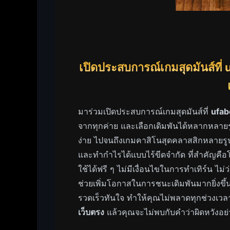
เปิดประสบการณ์เกมสุดมันส์ที่
มาร่วมเปิดประสบการณ์เกมสุดมันส์ที่
ufab
จากทุกค่าย และเลือกเดิมพันได้หลากหลาย
ง่าย ไปจนถึงเกมคาสิโนสุดคลาสสิกหลายรู
และทำกำไรได้แบบไร้ขีดจำกัด ที่สำคัญคือ
ใช้ได้ฟรี ๆ ไม่มีเงื่อนไขในการทำเทิร์น ไม่
ช่วยเพิ่มโอกาสในการชนะเดิมพันมากยิ่งขึ้
รวดเร็วทันใจ ทำให้คุณไม่พลาดทุกช่วงเวล
เว็บตรง
แล้วคุณจะไม่พบกับคำว่าผิดหวังอ