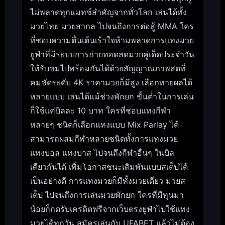
ไม่พลาดทุกแมทช์สำคัญจากทั่วโลก เล่นได้ทั้ง
มวยไทย มวยสากล ไปจนถึงการต่อสู้ MMA ใคร
ที่ชอบความตื่นเต้นเร้าใจห้ามพลาดการแทงมวย
ยูฟ่าที่มีระบบการถ่ายทอดสดมวยคู่เด็ดประจำวัน
ให้รับชมไปพร้อมกันได้ด้วยสัญญาณภาพสดที่
คมชัดระดับ 4K ราคามวยก็มีสูง เลือกทายผลได้
หลายแบบ เล่นได้แม้ช่วงพักยก ขั้นต่ำในการเล่น
ก็ใช้แค่บิลละ 10 บาท ใครที่ชอบแทงกีฬา
หลายๆ ชนิดก็เลือกแทงแบบ Mix Parlay ได้
สามารถผสมกีฬาหลายชนิดทั้งการแทงมวย
แทงบอล แทงบาส ไปจนถึงกีฬาอื่นๆ ในบิล
เดียวกันได้ เพิ่มโอกาสชนะเดิมพันแบบสเต็ปได้
เป็นอย่างดี การแทงมวยก็มีทั้งมวยเดี่ยว มวยส
เต็ป ไปจนถึงการเล่นมวยพักยก ใครที่มีทุนมา
น้อยก็กดรับเครดิตฟรีจากเว็บตรงยูฟ่าไปใช้แทง
มวยได้ทุกวัน สมัครเล่นกับ UFABET แล้วไม่ต้อง