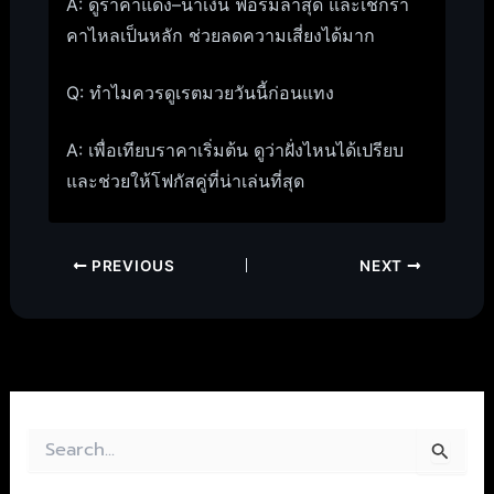
A:
ดูราคาแดง–น้ำเงิน ฟอร์มล่าสุด และเช็กรา
คาไหลเป็นหลัก ช่วยลดความเสี่ยงได้มาก
Q:
ทำไมควรดูเรตมวยวันนี้ก่อนแทง
A:
เพื่อเทียบราคาเริ่มต้น ดูว่าฝั่งไหนได้เปรียบ
และช่วยให้โฟกัสคู่ที่น่าเล่นที่สุด
PREVIOUS
NEXT
S
e
a