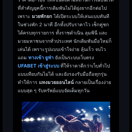
ที่สำคัญยุคนี้การเดิมพันไม่ได้ยุ่งยากอีกต่อไป
เพราะ
มวยพักยก
ได้เปิดระบบให้เล่นแบบทันที
ในช่วงพัก 2 นาที อีกทั้งปรับราคาไว เช็กคู่ชก
ได้ครบทุกรายการ ทั้งราชดำเนิน ลุมพินี และ
มวยมหาชนจากทั่วประเทศ นักเดิมพันมือใหม่ก็
เล่นได้ เพราะรูปแบบเข้าใจง่าย ลุ้นเร็ว จบไว
แถม
ทางเข้า ยูฟ่า
ยังเป็นระบบเว็บตรง
UFABET
เข้าสู่ระบบ
ที่ให้ราคาดีกว่าเว็บทั่วไป
แบบเทียบกันไม่ได้
และยังรองรับมือถือทุกรุ่น
ทำให้การ
แทงมวยออนไลน์
กลายเป็นเรื่องง่าย
แบบสุด ๆ รับทรัพย์แบบจัดเต็มทุกวัน