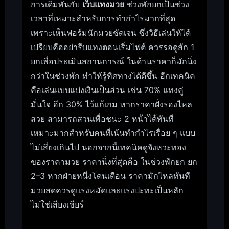
การเดิมพันกับ
เว็บแทงมวย
ช่วงพักยกเป็นช่วง
เวลาที่เหมาะสำหรับการทำกำไรมากที่สุด
เพราะเห็นฟอร์มนักมวยชัดเจน ซึ่งวิธีเล่นให้ได้
เปรียบคืออย่ารีบแทงตอนเริ่มไฟต์ ควรรอดูสัก
1
ยกเพื่อประเมินสถานการณ์ ในด้านราคาก็มักนิ่ง
กว่าในช่วงพัก ทำให้รู้ทิศทางได้ดีขึ้น
อีกเทคนิค
คือเล่นแบบแบ่งเงินเป็นส่วน เช่น
70%
แทงคู่
มั่นใจ อีก
30%
ไว้แก้เกม หากราคาฝั่งรองไหล
สวย สามารถสวนเพื่อชนะ
2
หน้าได้ทันที
เหมาะมากสำหรับคนที่เน้นทำกำไรเรื่อย ๆ แบบ
ไม่เสี่ยงเกินไป
นอกจากนี้เทคนิคดูจังหวะทอง
ของราคามวย
ราคานิ่งที่สุดคือ ในช่วงพักยก ยก
2–3
หากฝ่ายหนึ่งโดนเตือน ราคามักไหลทันที
มวยสดควรดูแรงหมัดและแรงปะทะเป็นหลัก
ไม่ใช่เสียงเชียร์