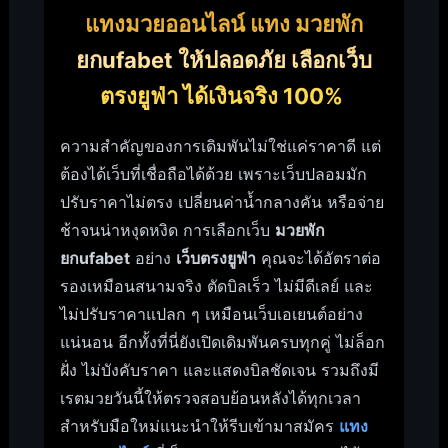
แทงมวยออนไลน์ แทง มวยพัก
ยกufabet ให้ปลอดภัย เลือกเว็บ
ตรงยูฟ่า ได้เงินจริง 100%
ความสำคัญของการเดิมพันไม่ใช่แค่ราคาดี แต่
ต้องได้เว็บที่เชื่อถือได้ด้วย เพราะเว็บปลอมมัก
ปรับราคาไม่ตรง เปลี่ยนค่าน้ำกลางคัน หรือจ่าย
ช้าจนน่าหงุดหงิด การเลือกเว็บ
มวยพัก
ยกufabet
อย่าง
เว็บตรงยูฟ่า
คุณจะได้อัตราต่อ
รองเหมือนสนามจริง ตัดบิลเร็ว ไม่มีดีเลย์ และ
ไม่ปรับราคาแปลก ๆ
เหมือนเว็บเอเยนต์อย่าง
แน่นอน อีกทั้งที่นี่ยังเปิดเดิมพันครบทุกคู่ ไม่ล็อก
ฝั่ง ไม่บังคับราคา และแสดงบิลชัดเจน รวมถึงมี
เรตมวยวันนี้ให้ตรวจสอบย้อนหลังได้ทุกเวลา
สำหรับมือใหม่แนะนำให้รีบเข้ามาสมัคร
แทง